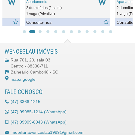
Apartamento
Apartamen
2 dormitórios (1 suíte)
2 dormitóri
1 vaga (Privativa)
1 vaga (Pri
Consulte-nos
Consulte
WENCESLAU IMÓVEIS
Rua 701, 20, sala 03
Centro - 88330-711
Balneário Camboriú -
SC
mapa google
FALE CONOSCO
(47)
3366-1215
(47)
99985-1214 (WhatsApp)
(47)
99909-8943 (WhatsApp)
imobiliariawenceslau1999@gmail.com