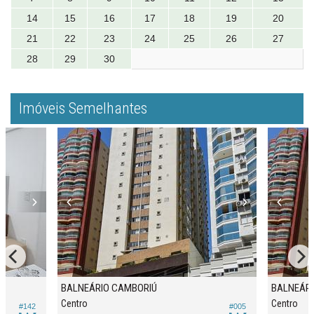
14
15
16
17
18
19
20
21
22
23
24
25
26
27
28
29
30
Imóveis Semelhantes
BALNEÁRIO CAMBORIÚ
BALNEÁRI
Centro
Centro
#142
#005