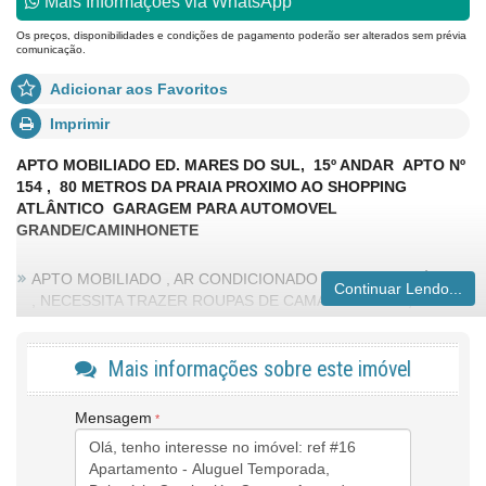
Mais Informações via WhatsApp
Os preços, disponibilidades e condições de pagamento poderão ser alterados sem prévia
comunicação.
Adicionar aos Favoritos
Imprimir
APTO MOBILIADO ED. MARES DO SUL, 15º ANDAR APTO Nº
154 , 80 METROS DA PRAIA PROXIMO AO SHOPPING
ATLÂNTICO GARAGEM PARA AUTOMOVEL
GRANDE/CAMINHONETE
APTO MOBILIADO , AR CONDICIONADO NOS DORMITÓRIOS
Continuar Lendo...
, NECESSITA TRAZER ROUPAS DE CAMAS E BANHO,
INTERNET WI-FI
Características do Imóvel
Mais informações sobre este imóvel
Ar Condicionado
Piso Cerâmico
Ventilador de Teto
Mensagem
Área de Serviço
Sacada / Varanda
Sala