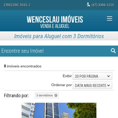
CRECI/SC 5531-J
(47)
3366-1215
Imóveis para Aluguel com 3 Dormitórios
Encontre seu Imóvel
8
imóveis encontrados
Exibir
20 POR PÁGINA
Ordenar por
DATA MAIS RECENTE
Filtrando por:
3 dormitórios