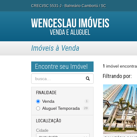
CRECI/SC 5531-J
- Balneário Camboriú /
SC
Imóveis à Venda
Encontre seu Imóvel
1
imóvel encontr
Filtrando por:
FINALIDADE
Venda
1
Aluguel Temporada
28
LOCALIZAÇÃO
Cidade