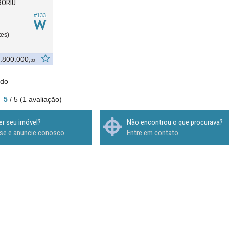
BORIÚ
#133
tes)
.800.000,
00
ado
5
/
5
(
1
avaliação)
er seu imóvel?
Não encontrou o que procurava?
se e anuncie conosco
Entre em contato