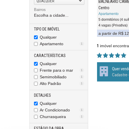
QUALQUER
BALNEÁRIO CAM
Centro
Bairros
Apartamento
Escolha a cidade...
5 dormitórios (4 suí
4 vagas (Privativa)
TIPO DE IMÓVEL
a partir de
R$ 12
Qualquer
Apartamento
1
1
imóvel encontr
CARACTERÍSTICAS
Qualquer
Quer vend
Frente para o mar
1
Cadastre-
Semimobiliado
1
Alto Padrão
1
DETALHES
Qualquer
Ar Condicionado
1
Churrasqueira
1
ESTÁGIO DA OBRA