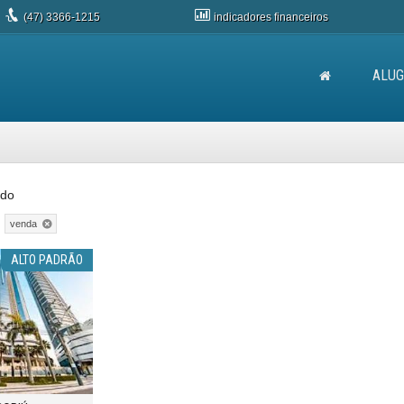
(47)
3366-1215
indicadores
financeiros
ALUG
ado
venda
ALTO PADRÃO