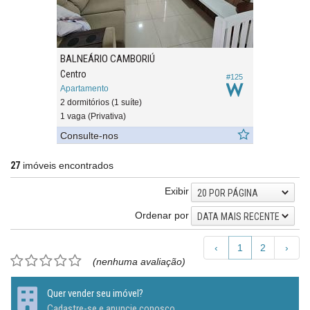
BALNEÁRIO CAMBORIÚ
Centro
#125
Apartamento
2 dormitórios (1 suíte)
1 vaga (Privativa)
Consulte-nos
27
imóveis encontrados
Exibir
20 POR PÁGINA
Ordenar por
DATA MAIS RECENTE
‹
1
2
›
(nenhuma avaliação)
Quer vender seu imóvel?
Cadastre-se e anuncie conosco