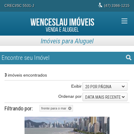
CRECI/SC 5531-J
(47)
3366-1215
Imóveis para Aluguel
Encontre seu Imóvel
3
imóveis encontrados
Exibir
20 POR PÁGINA
Ordenar por
DATA MAIS RECENTE
Filtrando por:
frente para o mar