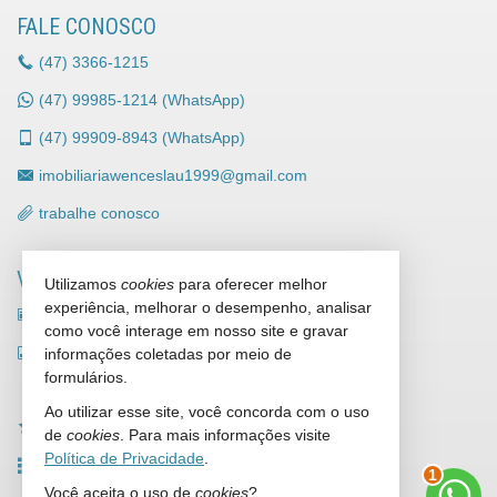
FALE CONOSCO
(47)
3366-1215
(47)
99985-1214 (WhatsApp)
(47)
99909-8943 (WhatsApp)
imobiliariawenceslau1999@gmail.com
trabalhe conosco
VEJA MAIS
Utilizamos
cookies
para oferecer melhor
experiência, melhorar o desempenho, analisar
receba nosso newsletter
como você interage em nosso site e gravar
indicadores financeiros
informações coletadas por meio de
formulários.
cadastre seu imóvel
Ao utilizar esse site, você concorda com o uso
imóveis favoritos
de
cookies
. Para mais informações visite
Política de Privacidade
.
mapa de imóveis
1
Você aceita o uso de
cookies
?